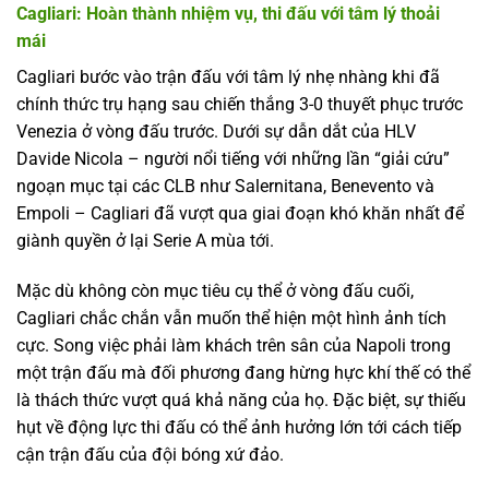
Cagliari: Hoàn thành nhiệm vụ, thi đấu với tâm lý thoải
mái
Cagliari bước vào trận đấu với tâm lý nhẹ nhàng khi đã
chính thức trụ hạng sau chiến thắng 3-0 thuyết phục trước
Venezia ở vòng đấu trước. Dưới sự dẫn dắt của HLV
Davide Nicola – người nổi tiếng với những lần “giải cứu”
ngoạn mục tại các CLB như Salernitana, Benevento và
Empoli – Cagliari đã vượt qua giai đoạn khó khăn nhất để
giành quyền ở lại Serie A mùa tới.
Mặc dù không còn mục tiêu cụ thể ở vòng đấu cuối,
Cagliari chắc chắn vẫn muốn thể hiện một hình ảnh tích
cực. Song việc phải làm khách trên sân của Napoli trong
một trận đấu mà đối phương đang hừng hực khí thế có thể
là thách thức vượt quá khả năng của họ. Đặc biệt, sự thiếu
hụt về động lực thi đấu có thể ảnh hưởng lớn tới cách tiếp
cận trận đấu của đội bóng xứ đảo.