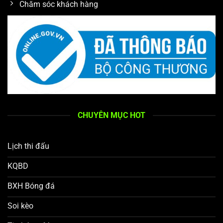
Chăm sóc khách hàng
CHUYÊN MỤC HOT
Lịch thi đấu
KQBD
BXH Bóng đá
Soi kèo