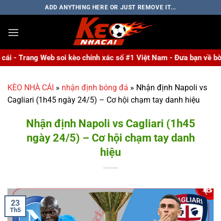
Bỏ
ADD ANYTHING HERE OR JUST REMOVE IT...
qua
nội
dung
- Trang Web soi kèo chính xác số #1 Việt Nam - Đưa bạn về bờ an 
KÈO NHÀ CÁI
»
nhận định bóng đá
»
Nhận định Napoli vs
Cagliari (1h45 ngày 24/5) – Cơ hội chạm tay danh hiệu
Nhận định Napoli vs Cagliari (1h45
ngày 24/5) – Cơ hội chạm tay danh
hiệu
23
Th5