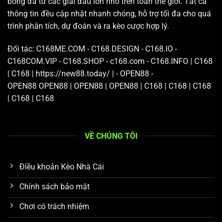
bóng đá từ các giải đấu lớn nhỏ trên toàn thế giới. Tất cả
thông tin đều cập nhật nhanh chóng, hỗ trợ tối đa cho quá
trình phân tích, dự đoán và ra kèo cược hợp lý.
Đối tác:
C168ME.COM
-
C168.DESIGN
-
C168.IO
-
C168COM.VIP
-
C168.SHOP
-
c168.com
-
C168.INFO
|
C168
|
C168
|
https://new88.today/
| -
OPEN88
-
OPEN88
OPEN88
|
OPEN88
|
OPEN88
|
C168
|
C168
|
C168
|
C168
|
C168
VỀ CHÚNG TÔI
Điều khoản Kèo Nhà Cái
Chính sách bảo mật
Chơi có trách nhiệm