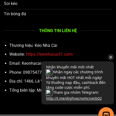
Soi kèo
Tin bóng đá
THÔNG TIN LIÊN HỆ
Thương hiệu: Kèo Nhà Cái
Website:
https://keonhacai51.com/
Email:
Keonhacai@support.com
.
Phone: 09875477879
Địa chỉ: 1466, Lê Văn Lương, Nhà Bè, TP Hồ Chí Minh.
Tổng biên tập: Mr Hanladec