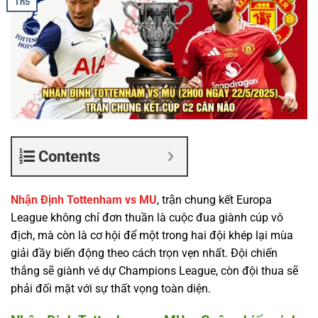
Th5
Contents
Nhận Định Tottenham vs MU
, trận chung kết Europa
League không chỉ đơn thuần là cuộc đua giành cúp vô
địch, mà còn là cơ hội để một trong hai đội khép lại mùa
giải đầy biến động theo cách trọn vẹn nhất. Đội chiến
thắng sẽ giành vé dự Champions League, còn đội thua sẽ
phải đối mặt với sự thất vọng toàn diện.