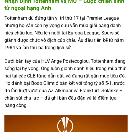
Nhận Định Tottenham vs MU – Cuộc chiến sinh
tử ngoại hạng Anh
Tottenham dù đứng tận vị trí thứ 17 tại Premier League
nhưng họ vẫn còn hy vọng cứu vãn mùa giải bằng danh
hiệu châu lục. Nếu lên ngôi tại Europa League, Spurs sẽ
giành được chức vô địch cúp châu Âu đầu tiên kể từ năm
1984 và lần thứ ba trong lịch sử.
Dưới bàn tay của HLV Ange Postecoglou, Tottenham đang
sống lại hy vọng. Ông luôn giành danh hiệu trong mùa thứ
hai tại các CLB từng dẫn dắt, và đang rất gần mục tiêu đó.
Họ đánh bại Bodo Glimt ở bán kết với tổng tỷ số 5-1, trước
đó lần lượt vượt qua AZ Alkmaar và Frankfurt. Solanke –
chân sút chủ lực – đã ghi bàn đều đặn và là điểm tựa
hàng công.