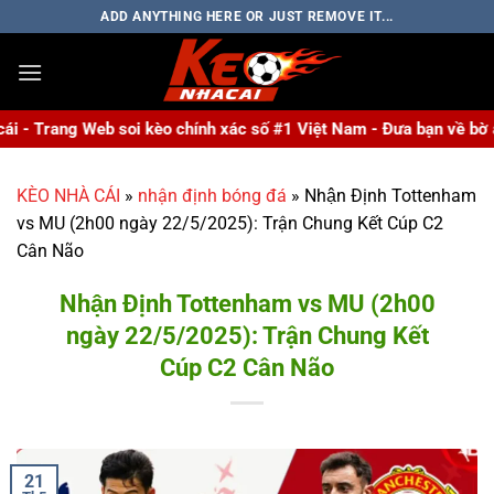
Bỏ
ADD ANYTHING HERE OR JUST REMOVE IT...
qua
nội
dung
 Trang Web soi kèo chính xác số #1 Việt Nam - Đưa bạn về bờ an t
KÈO NHÀ CÁI
»
nhận định bóng đá
»
Nhận Định Tottenham
vs MU (2h00 ngày 22/5/2025): Trận Chung Kết Cúp C2
Cân Não
Nhận Định Tottenham vs MU (2h00
ngày 22/5/2025): Trận Chung Kết
Cúp C2 Cân Não
21