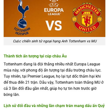
Cuộc chiến sinh tử ngoại hạng Anh Tottenham vs MU
Thành tích ấn tượng tại cúp châu Âu
Tottenham đang là đội thắng nhiều nhất Europa League
mùa này, với phong độ ấn tượng tại đấu trường châu lục.
Tuy nhiên, tại Premier League, họ lại tụt dốc thảm hại khi
để thua đến 21 trận. Dẫu vậy, Tottenham toàn thắng MU ở
cả 3 lần đối đầu gần nhất, giúp họ tự tin hơn trước giờ
bóng lăn.
Lịch sử đối đầu và những lần chạm trán mang dấu ấn Quỷ