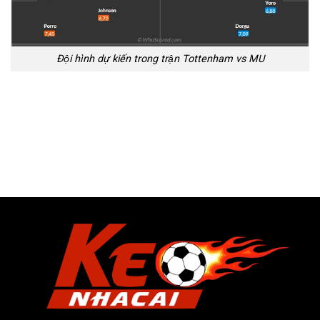
Đội hình dự kiến trong trận Tottenham vs MU