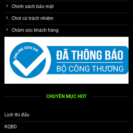
Chính sách bảo mật
Chơi có trách nhiệm
Chăm sóc khách hàng
CHUYÊN MỤC HOT
Lịch thi đấu
KQBD