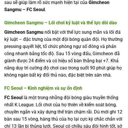
sau sẽ giúp làm rõ sức mạnh hiện tại của
Gimcheon
Sangmu – FC Seoul
.
Gimcheon Sangmu – Lối chơi kỷ luật và thể lực dồi dào
Gimcheon Sangmu
nổi bật với thể lực sung mãn và lối đá
kỷ luật – đặc trưng của một đội bóng quân đội. Họ thường
pressing quyết liệt, tổ chức phòng ngự số đông và phản
công nhanh bằng tốc độ. Sau 15 vòng đấu, Gimcheon đã
giành được 24 điểm và có hiệu số bàn thắng bại +7. Khả
năng duy trì cường độ chơi cao trong suốt 90 phút giúp họ
không ngán bất kỳ đối thủ nào, đặc biệt trên sân nhà.
FC Seoul – Kinh nghiệm và sự ổn định
FC Seoul
là một trong những đội bóng giàu truyền thống
nhất K League. Lối chơi của họ thiên về kiểm soát bóng,
chuyền ngắn và xây dựng thế trận chậm rãi. Dù mới ghi 12
bàn sau 15 vòng, hàng thủ của họ lại cực kỳ chắc chắn với
chỉ 13 lần bị thủng lưới. Seoul có chiều sâu đội hình tốt, sở