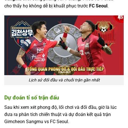
cho thấy họ không dễ bị khuất phục trước
FC Seoul
.
Lịch sử đối đầu và chuỗi trận gần nhất
Dự đoán tỉ số trận đấu
Sau khi xem xét phong độ, lối chơi và đối đầu, giờ là lúc
đưa ra phân tích chiến thuật và dự đoán kết quả trận
Gimcheon Sangmu vs FC Seoul.