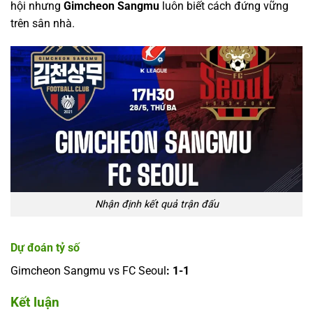
hội nhưng
Gimcheon Sangmu
luôn biết cách đứng vững
trên sân nhà.
Nhận định kết quả trận đấu
Dự đoán tỷ số
Gimcheon Sangmu vs FC Seoul
: 1-1
Kết luận