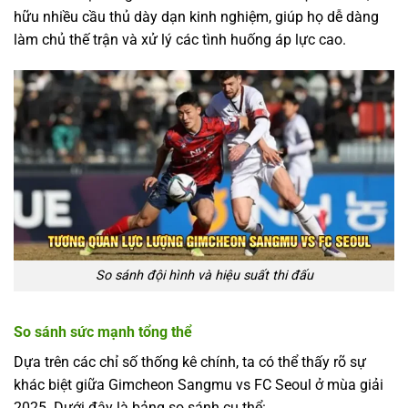
hữu nhiều cầu thủ dày dạn kinh nghiệm, giúp họ dễ dàng
làm chủ thế trận và xử lý các tình huống áp lực cao.
So sánh đội hình và hiệu suất thi đấu
So sánh sức mạnh tổng thể
Dựa trên các chỉ số thống kê chính, ta có thể thấy rõ sự
khác biệt giữa Gimcheon Sangmu vs FC Seoul ở mùa giải
2025. Dưới đây là bảng so sánh cụ thể: