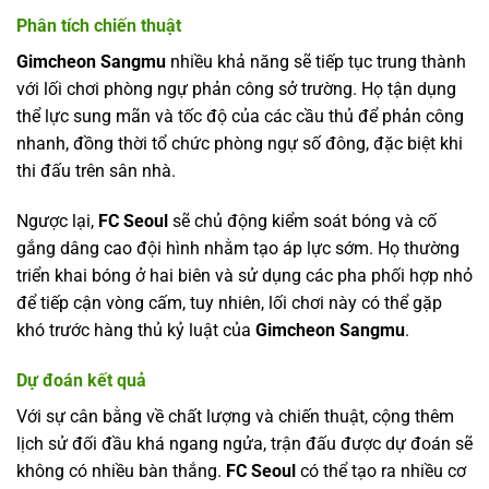
Phân tích chiến thuật
Gimcheon Sangmu
nhiều khả năng sẽ tiếp tục trung thành
với lối chơi phòng ngự phản công sở trường. Họ tận dụng
thể lực sung mãn và tốc độ của các cầu thủ để phản công
nhanh, đồng thời tổ chức phòng ngự số đông, đặc biệt khi
thi đấu trên sân nhà.
Ngược lại,
FC Seoul
sẽ chủ động kiểm soát bóng và cố
gắng dâng cao đội hình nhằm tạo áp lực sớm. Họ thường
triển khai bóng ở hai biên và sử dụng các pha phối hợp nhỏ
để tiếp cận vòng cấm, tuy nhiên, lối chơi này có thể gặp
khó trước hàng thủ kỷ luật của
Gimcheon Sangmu
.
Dự đoán kết quả
Với sự cân bằng về chất lượng và chiến thuật, cộng thêm
lịch sử đối đầu khá ngang ngửa, trận đấu được dự đoán sẽ
không có nhiều bàn thắng.
FC Seoul
có thể tạo ra nhiều cơ