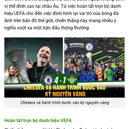
vị thế đỉnh cao tại châu Âu. Từ việc hoàn tất trọn bộ danh
hiệu UEFA cho đến việc định hình lại vai trò của bóng đá
Anh trên bản đồ thế giới, chiến thắng này mang nhiều ý
nghĩa vượt xa một trận đấu thông thường.
Chelsea và hành trình bước vào kỷ nguyên vàng
Hoàn tất trọn bộ danh hiệu UEFA