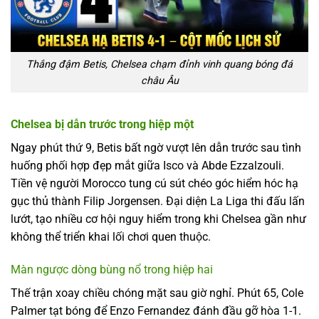
Thắng đậm Betis, Chelsea chạm đỉnh vinh quang bóng đá
châu Âu
Chelsea bị dẫn trước trong hiệp một
Ngay phút thứ 9, Betis bất ngờ vượt lên dẫn trước sau tình
huống phối hợp đẹp mắt giữa Isco và Abde Ezzalzouli.
Tiền vệ người Morocco tung cú sút chéo góc hiểm hóc hạ
gục thủ thành Filip Jorgensen. Đại diện La Liga thi đấu lấn
lướt, tạo nhiều cơ hội nguy hiểm trong khi Chelsea gần như
không thể triển khai lối chơi quen thuộc.
Màn ngược dòng bùng nổ trong hiệp hai
Thế trận xoay chiều chóng mặt sau giờ nghỉ. Phút 65, Cole
Palmer tạt bóng để Enzo Fernandez đánh đầu gỡ hòa 1-1.